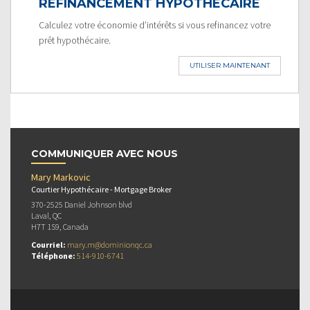
REFINANCEMENT HYPOTHÉCAIRE
Calculez votre économie d’intérêts si vous refinancez votre
prêt hypothécaire.
UTILISER MAINTENANT
COMMUNIQUER AVEC NOUS
Mary Markovic
Courtier Hypothécaire - Mortgage Broker
370-2525 Daniel Johnson blvd
Laval, QC
H7T 1S9, Canada
Courriel:
mary.m@dominionqc.ca
Téléphone:
514-910-6741